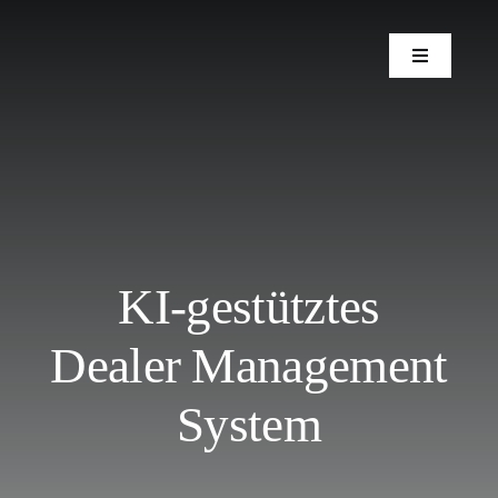
Skip
to
Toggle
content
Navigation
Lösungen
Dienstleist
Industrien
KI-gestütztes
Referenzen
Dealer Management
System
Unternehm
Aktuelles