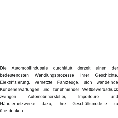
Die Automobilindustrie durchläuft derzeit einen de
bedeutendsten Wandlungsprozesse ihrer Geschichte
Elektrifizierung, vernetzte Fahrzeuge, sich wandelnd
Kundenerwartungen und zunehmender Wettbewerbsdruc
zwingen Automobilhersteller, Importeure un
Händlernetzwerke dazu, ihre Geschäftsmodelle z
überdenken.