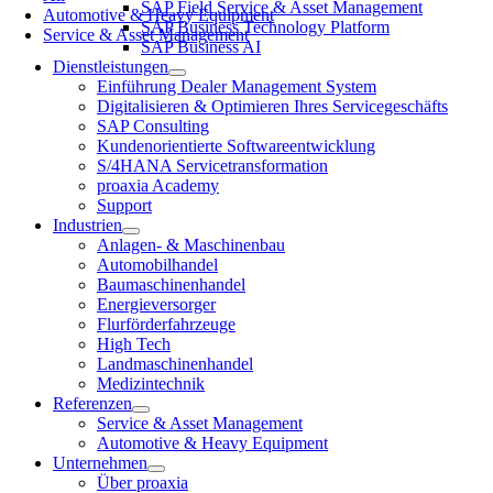
SAP Field Service & Asset Management
Automotive & Heavy Equipment
SAP Business Technology Platform
Service & Asset Management
SAP Business AI
Dienstleistungen
Einführung Dealer Management System
Digitalisieren & Optimieren Ihres Servicegeschäfts
SAP Consulting
Kundenorientierte Softwareentwicklung
S/4HANA Servicetransformation
proaxia Academy
Support
Industrien
Anlagen- & Maschinenbau
Automobilhandel
Baumaschinenhandel
Energieversorger
Flurförderfahrzeuge
High Tech
Landmaschinenhandel
Medizintechnik
Referenzen
Service & Asset Management
Automotive & Heavy Equipment
Unternehmen
Über proaxia