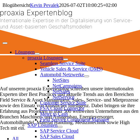
Skip
Blogübersicht
Kevin Pevalek
2026-07-02T10:00:25+02:00
to
proaxia Expertenblog
content
Internationale Expertise in der Digitalisierung von Service-
und Asset-basierten Geschäftsmodellen
Toggle
Navigation
Lösungen
proaxia Lösungen
Seamless Service Suite
Vehicle Sales & Service (DMS)
Automobil Netzwerke
NetSites
NetCampaigns
Auf unserem proaxia Expertenblog schreiben unsere internationalen
NetSales
Experten über Best Practices und aktuelle Trends aus den Bereichen
NetService
Field Service & Asset Management, Sales-, Service- und Mietprozesse
Customer Service Suite
sowie den Einsatz von künstlicher Intelligenz. Dabei bringen sie ihre
FSA Cloud Connector
Erfahrung aus Projekten in über 500 weltweiten Unternehmen aus den
Meter to Cash
Branchen Maschinen- und Anlagenbau, Energieversorger,
Field Service Component Manager
Automobilhandel, Material Handling, Medizintechnik sowie High
SAP Lösungen
Tech mit ein.
SAP Service Cloud
SAP Sales Cloud
All