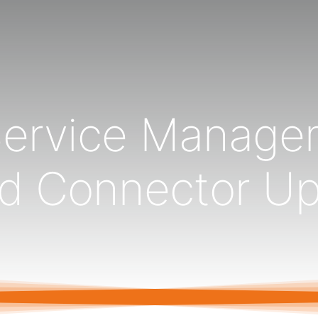
Service Manag
d Connector U