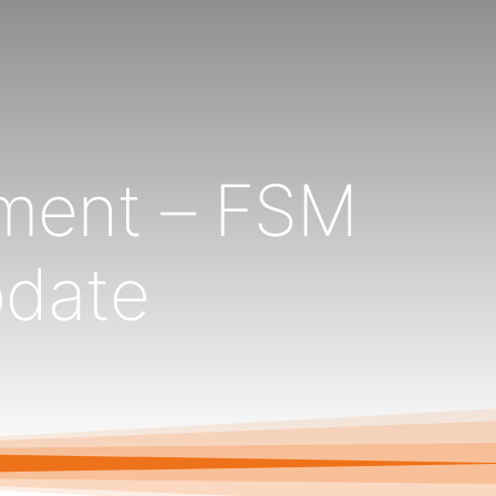
ement – FSM
pdate