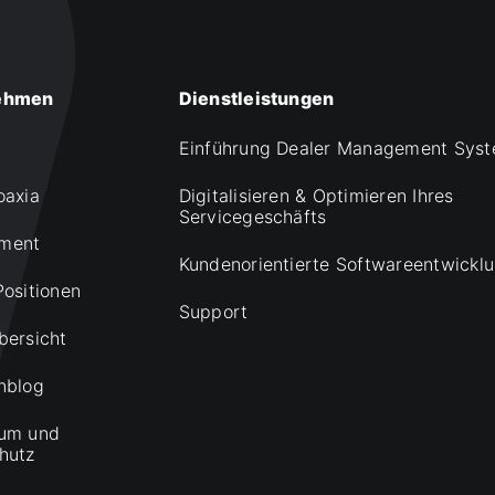
ehmen
Dienstleistungen
Einführung Dealer Management Sys
oaxia
Digitalisieren & Optimieren Ihres
Servicegeschäfts
ment
Kundenorientierte Softwareentwickl
Positionen
Support
bersicht
nblog
um und
hutz