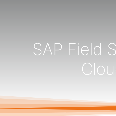
SAP Field 
Clou