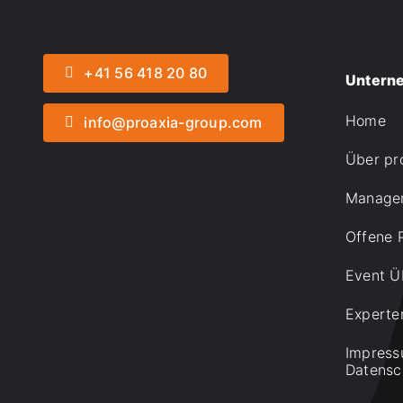
+41 56 418 20 80
Untern
Home
info@proaxia-group.com
Über pr
Manage
Offene 
Event Ü
Experte
Impress
Datensc